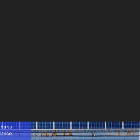
de
oda su
ctrico