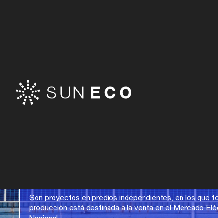
¿En qué consisten los proyectos 
venta de energía?
Son proyectos en predios independientes, en los que t
producción está destinada a la venta en el Mercado Elé