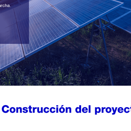
archa.