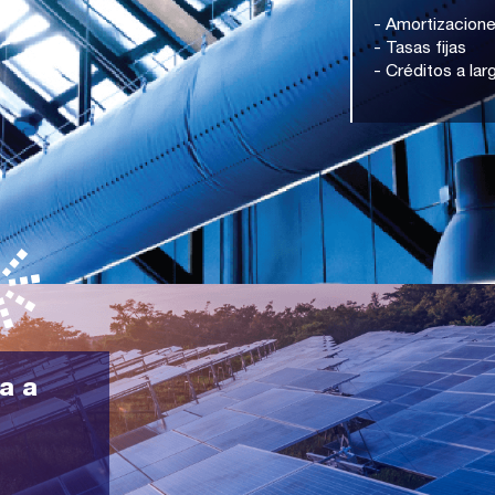
- Amortizacione
- Tasas fijas
- Créditos a lar
a a